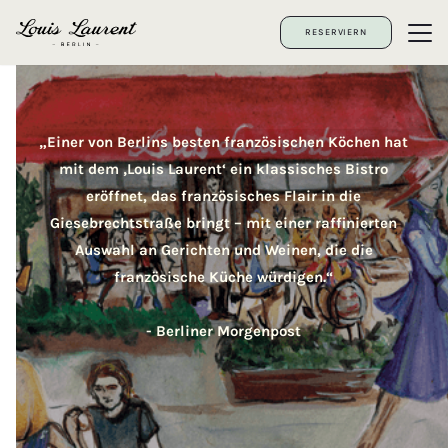
RESERVIERN
„Einer von Berlins besten französischen Köchen hat
mit dem ‚Louis Laurent‘ ein klassisches Bistro
eröffnet, das französisches Flair in die
Giesebrechtstraße bringt – mit einer raffinierten
Auswahl an Gerichten und Weinen, die die
französische Küche würdigen.“
- Berliner Morgenpost
Slide 2 of 2.