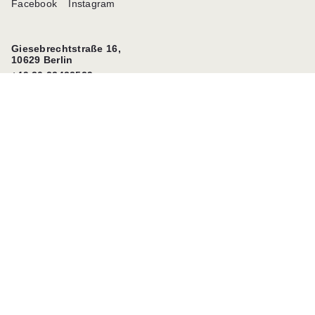
Facebook
Instagram
Giesebrechtstraße 16,
10629 Berlin
+49 30 22432529
info@louis-laurent.de
Reservierungen
Über uns
Kontakt
Impressum
Menu